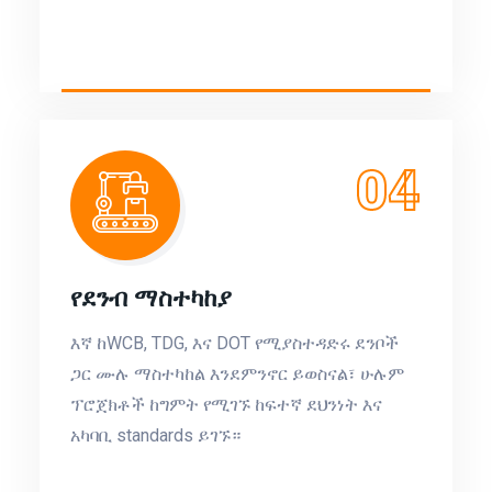
04
የደንብ ማስተካከያ
እኛ ከWCB, TDG, እና DOT የሚያስተዳድሩ ደንቦች
ጋር ሙሉ ማስተካከል እንደምንኖር ይወስናል፣ ሁሉም
ፕሮጀክቶች ከግምት የሚገኙ ከፍተኛ ደህንነት እና
አካባቢ standards ይገኙ።