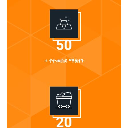
50
+ የተወሰደ ማዕዘን
20