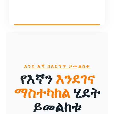
እንደ እኛ በእርግጥ ይመልከቱ
የእኛን
እንደገና
ማስተካከል
ሂደት
ይመልከቱ