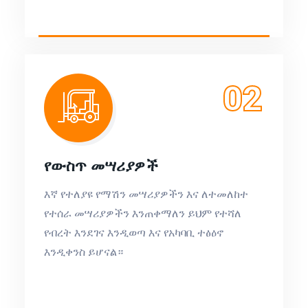
02
የውስጥ መሣሪያዎች
እኛ የተለያዩ የማሽን መሣሪያዎችን እና ለተመለከተ
የተሰራ መሣሪያዎችን እንጠቀማለን ይህም የተሻለ
የብረት እንደገና እንዲወጣ እና የአካባቢ ተፅዕኖ
እንዲቀንስ ይሆናል።