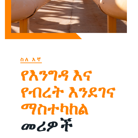
ስለ እኛ
የእንግዳ እና
የብረት እንደገና
ማስተካከል
መሪዎች