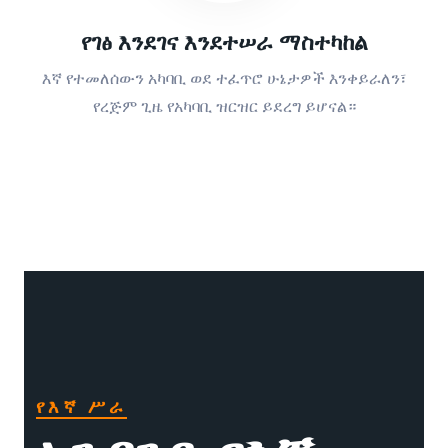
የገፅ እንደገና እንደተሠራ ማስተካከል
እኛ የተመለሰውን አካባቢ ወደ ተፈጥሮ ሁኔታዎች እንቀይራለን፣
የረጅም ጊዜ የአካባቢ ዝርዝር ይደረግ ይሆናል።
የእኛ ሥራ