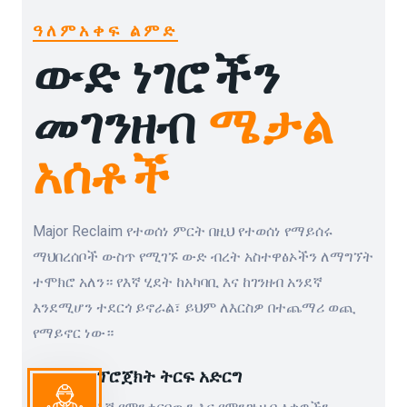
ዓለምአቀፍ ልምድ
ውድ ነገሮችን
መገንዘብ
ሜታል
አሰቶች
Major Reclaim የተወሰነ ምርት በዚህ የተወሰነ የማይሰሩ
ማህበረሰቦች ውስጥ የሚገኙ ውድ ብረት አስተዋፅኦችን ለማግኘት
ተሞክሮ አለን። የእኛ ሂደት ከአካባቢ እና ከገንዘብ አንደኛ
እንደሚሆን ተደርጎ ይኖራል፣ ይህም ለእርስዎ በተጨማሪ ወጪ
የማይኖር ነው።
ፕሮጀክት ትርፍ አድርግ