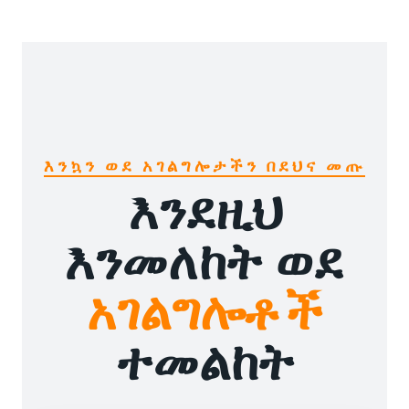
እንኳን ወደ አገልግሎታችን በደህና መጡ
እንደዚህ
እንመለከት ወደ
አገልግሎቶች
ተመልከት