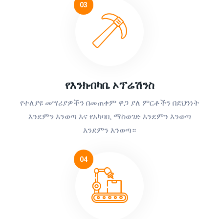
03
የእንክብካቤ ኦፕሬሽንስ
የተለያዩ መሣሪያዎችን በመጠቀም ዋጋ ያለ ምርቶችን በደህንነት
እንደምን እንወጣ እና የአካባቢ ማስወገድ እንደምን እንወጣ
እንደምን እንወጣ።
04