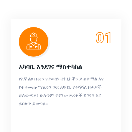
01
አካባቢ እንደገና ማስተካከል
የእኛ ልዩ ቡድን የተወሰነ ቴክኒኮችን ይጠቀማል እና
የተቀመጡ ማዕድን ወደ አካባቢ የተሻሻለ ቦታዎች
ይለውጣል፣ ሁሉንም የህግ መሠረቶች ይገናኝ እና
ይበልጥ ይወጣል።