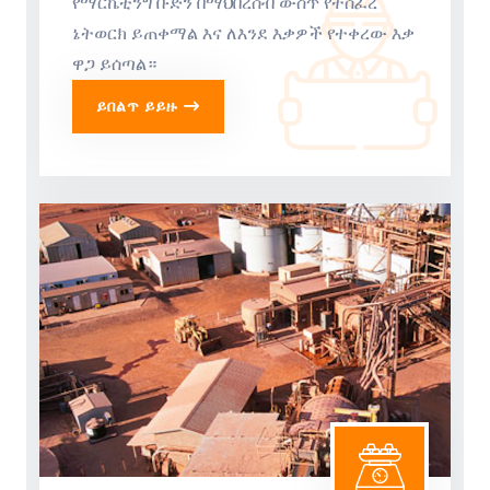
የማርኬቲንግ ቡድን በማህበረሰብ ውስጥ የተሰፈረ
ኔትወርክ ይጠቀማል እና ለእንደ እቃዎች የተቀረው እቃ
ዋጋ ይሰጣል።
ይበልጥ ይይዙ