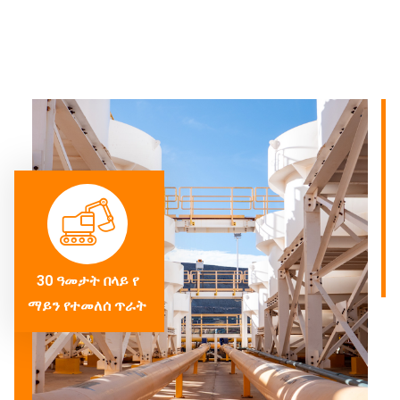
30 ዓመታት በላይ የ
ማይን የተመለሰ ጥራት