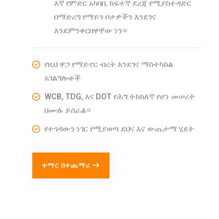
እኛ የምድር አካባቢ ከፍተኛ ደረጃ የሚያስተዳድር
በማድረግ የማይን ቦታዎችን እንደገና
እንደምንቀርበዋቸው ነን።
የዚህ ዋጋ የማይኖር ብረት እንደገና ማስተካከል
አገልግሎቶች
WCB, TDG, እና DOT የሕግ ትክክለኛ የሆነ መሠረት
በሙሉ ይሰራል።
የተጎዳውን ነገር የሚያወጣ ደህና እና ውጤታማ ሂደት
ተማር በተጨማሪ