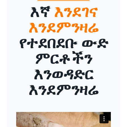
እኛ
እንደገና
እንደምንዛሬ
የተደበደቡ ውድ
ምርቶችን
እንወዳድር
እንደምንዛሬ