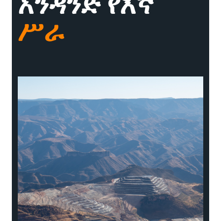
አንዳንድ የእኛ
ሥራ