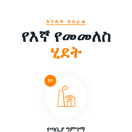
እንዴት ይሰራል
የእኛ የመመለስ
ሂደት
01
የጣቢያ ግምገማ