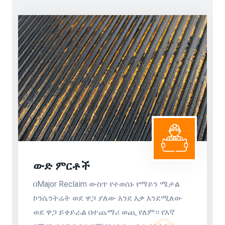
ውድ ምርቶች
በMajor Reclaim ውስጥ የተወሰኑ የማይን ሜታል
ኮንሴንትሬት ወደ ዋጋ ያለው እንደ እቃ እንደሚለው
ወደ ዋጋ ይቀይራል በተጨማሪ ወጪ የለም። የእኛ