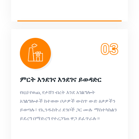
03
ምርት እንደገና እንደገና ይወዳድር
የዚህ የወጪ የታሸገ ብረት እንደ አገልግሎት
አገልግሎቶች ከተወው ቦታዎች ውስጥ ውድ ዕቃዎችን
ይወጣሉ፣ የኢንዱስትሪ ደንቦች ጋር ሙሉ ማስተካከልን
ይደረግ በማድረግ የተረጋገጠ ዋጋ ይፈጥራሉ።