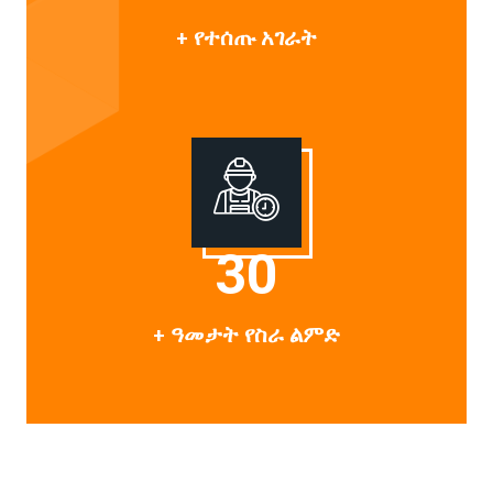
+ የተሰጡ አገራት
30
+ ዓመታት የስራ ልምድ