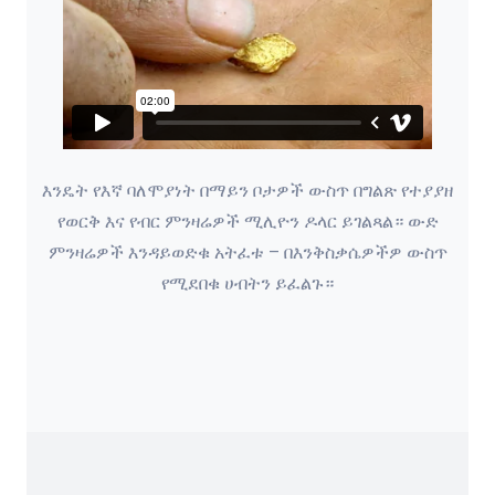
እንዴት የእኛ ባለሞያነት በማይን ቦታዎች ውስጥ በግልጽ የተያያዘ
የወርቅ እና የብር ምንዛሬዎች ሚሊዮን ዶላር ይገልጻል። ውድ
ምንዛሬዎች እንዳይወድቁ አትፈቱ – በእንቅስቃሴዎችዎ ውስጥ
የሚደበቁ ሀብትን ይፈልጉ።