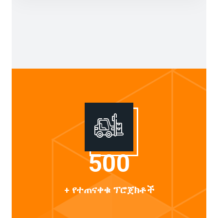
500
+ የተጠናቀቁ ፕሮጀክቶች