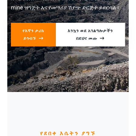
mine ዝግጅት እና የመሣሪያ ሽያጭ ድርጅት ይደርሳል።
የእኛን ታሪክ
እንኳን ወደ አገልግሎታችን
ይጎብኙ
በደህና መጡ
የደበቀ እሴትን ያግኙ