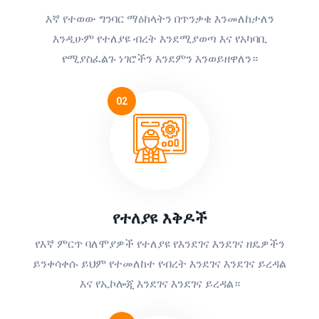
እኛ የተወው ግንባር ማዕከላትን በጥንቃቄ እንመለከታለን
እንዲሁም የተለያዩ ብረት እንደሚያወጣ እና የአካባቢ
የሚያስፈልጉ ነገሮችን እንደምን እንወይዘዋለን።
02
የተለያዩ እቅዶች
የእኛ ምርጥ ባለሞያዎች የተለያዩ የእንደገና እንደገና ዘዴዎችን
ይንቀሳቀሱ ይህም የተመለከተ የብረት እንደገና እንደገና ይረዳል
እና የኢኮሎጂ እንደገና እንደገና ይረዳል።