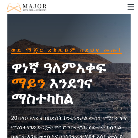
ወደ ማጅር ሪክሌይም በደህና መጡ!
ዋነኛ ዓለምአቀፍ
ማይን
እንደገና
ማስተካከል
20 በላይ አገራት በስድስት ኮንቲኔንታል ውስጥ የሚሰሩ ዋና
የማስተናገድ ድርጅት ዋና የማስተናገድ ዕውቀት ይሰጣል—
ከወርቅ እንደ መለስ እና ኮንስንቴሬት ሂደት እስከ ሙሉ የ