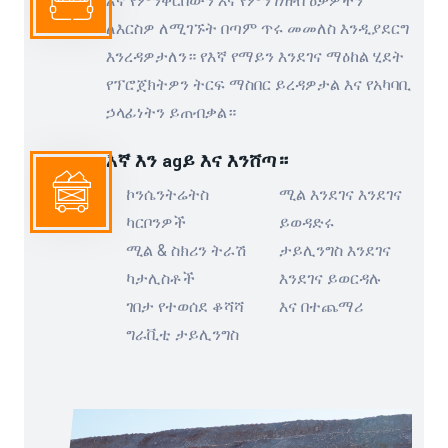
እኛ የምንቀርበውን እና የምንገነዘብ ዕቃዎችን
ለእርስዎ ለሚገኙት በጣም ጥሩ መመለስ እንዲያደርግ
እንረዳዎታለን። የእኛ የማይን እንደገና ማዕከል ሂደት
የፕሮጀክትዎን ትርፍ ማስበር ይረዳዎታል እና የአካባቢ
ኃላፊነትን ይጠብቃል።
እኛ እን agይ እና እንሸጣ።
ኮንሴንትሬትስ
ሚል እንደገና እንደገና
ካርቦንዎች
ይወዳድሩ
ሚል & ስክሪን ትራሽ
ታይሊንግስ እንደገና
ካታሊስቶች
እንደገና ይወርዳሉ
ገበታ የተወሰደ ቆሻሻ
እና በተጨማሪ
ግራቪቲ ታይሊንግስ