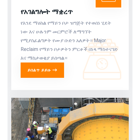
የአገልግሎት ማቋረጥ
የእንደ ማዕከል የማይን ቦታ ዝግጅት የተወሰነ ሂደት
ነው እና ሁሉንም መርምሮች ለማግኘት
የሚያስፈልግዎት የሙያ ቡድን አለዎት። Major
Reclaim የማይን ቦታዎትን ምርቶች በነጻ ማስተናገድ
እና ማስታወቂያ ይሰጣል።
ይበልጥ ይይዙ