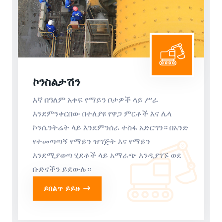
ኮንስልታሽን
እኛ በዓለም አቀፍ የማይን ቦታዎች ላይ ሥራ
እንደምንቀርበው በተለያዩ የዋጋ ምርቶች እና ሌላ
ኮንሴንትሬት ላይ እንደምንሰራ ተስፋ አድርግን። በአንድ
የተመጣጣኝ የማይን ዝግጅት እና የማይን
እንደሚያወጣ ሂደቶች ላይ አማራጭ እንዲያገኙ ወደ
ቡድናችን ይደውሉ።
ይበልጥ ይይዙ