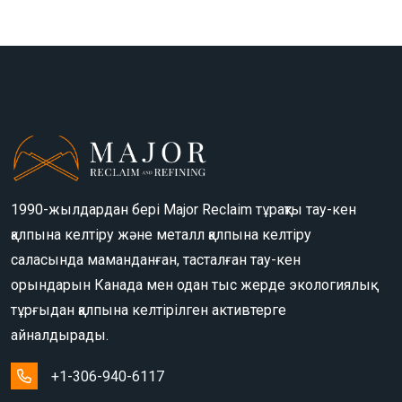
1990-жылдардан бері Major Reclaim тұрақты тау-кен
қалпына келтіру және металл қалпына келтіру
саласында маманданған, тасталған тау-кен
орындарын Канада мен одан тыс жерде экологиялық
тұрғыдан қалпына келтірілген активтерге
айналдырады.
+1-306-940-6117