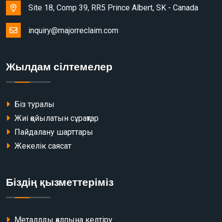
Site 18, Comp 39, RR5 Prince Albert, SK - Canada
inquiry@majorreclaim.com
Жылдам сілтемелер
Біз туралы
Жиі қойылатын сұрақтар
Пайдалану шарттары
Жекелік саясат
Біздің қызметтеріміз
Металлды қалпына келтіру