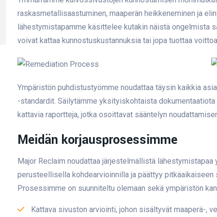
raskasmetallisaastuminen, maaperän heikkeneminen ja eliny
lähestymistapamme käsittelee kutakin näistä ongelmista sam
voivat kattaa kunnostuskustannuksia tai jopa tuottaa voittoa
Ympäristön puhdistustyömme noudattaa täysin kaikkia asia
-standardit. Säilytämme yksityiskohtaista dokumentaatiota 
kattavia raportteja, jotka osoittavat sääntelyn noudattamis
Meidän korjausprosessimme
Major Reclaim noudattaa järjestelmällistä lähestymistapaa
perusteellisella kohdearvioinnilla ja päättyy pitkäaikaise
Prosessimme on suunniteltu olemaan sekä ympäristön kanna
Kattava sivuston arviointi, johon sisältyvät maaperä-, v