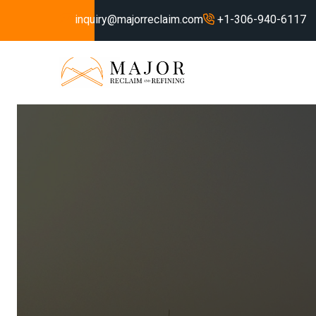
inquiry@majorreclaim.com
+1-306-940-6117