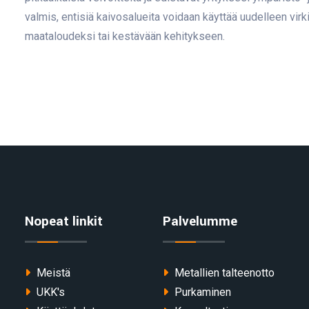
valmis, entisiä kaivosalueita voidaan käyttää uudelleen virki
maataloudeksi tai kestävään kehitykseen.
Nopeat linkit
Palvelumme
Meistä
Metallien talteenotto
UKK's
Purkaminen