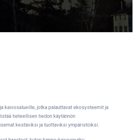
a kaivosalueille, jotka palauttavat ekosysteemit ja
istää tieteellisen tiedon käytännön
at kestäviksi ja tuottaviksi ympäristöiksi.
t haasteet, kuten happo-kaivospurku,