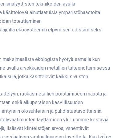
ten analyyttisten tekniikoiden avulla
a käsittelevät ainutlaatuisia ympäristöhaasteita
koiden toteuttaminen
slajeilla ekosysteemin elpymisen edistämiseksi
n maksimaalista ekologista hyötyä samalla kun
e avulla arvokkaiden metallien talteenottamisessa
aisuja, jotka käsittelevät kaikki sivuston
ittelyyn, raskasmetallien poistamiseen maasta ja
lintaan sekä alkuperäisen kasvillisuuden
ityisiin olosuhteisiin ja puhdistustavoitteisiin.
telyvaatimusten täyttämisen yli. Luomme kestäviä
jä, lisäävät kiinteistöjen arvoa, vähentävät
 ja sosiaalisen vastuullisuuden tavoitteita. Kun työ on