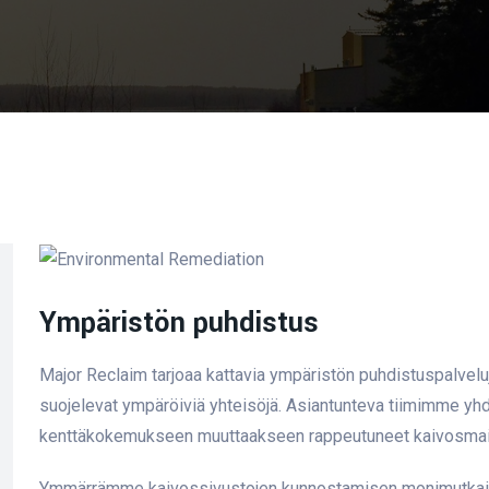
Ympäristön puhdistus
Major Reclaim tarjoaa kattavia ympäristön puhdistuspalveluj
suojelevat ympäröiviä yhteisöjä. Asiantunteva tiimimme yhd
kenttäkokemukseen muuttaakseen rappeutuneet kaivosmaisem
Ymmärrämme kaivossivustojen kunnostamisen monimutkaise