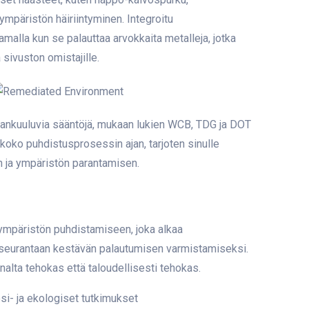
mpäristön häiriintyminen. Integroitu
alla kun se palauttaa arvokkaita metalleja, jotka
 sivuston omistajille.
ankuuluvia sääntöjä, mukaan lukien WCB, TDG ja DOT
koko puhdistusprosessin ajan, tarjoten sinulle
en ja ympäristön parantamisen.
 ympäristön puhdistamiseen, joka alkaa
en seurantaan kestävän palautumisen varmistamiseksi.
lta tehokas että taloudellisesti tehokas.
esi- ja ekologiset tutkimukset