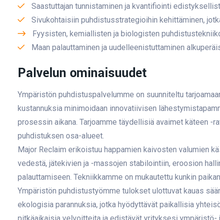
Saastuttajan tunnistaminen ja kvantifiointi edistyksellis
Sivukohtaisiin puhdistusstrategioihin kehittäminen, jotk
Fyysisten, kemiallisten ja biologisten puhdistusteknii
Maan palauttaminen ja uudelleenistuttaminen alkuperäi
Palvelun ominaisuudet
Ympäristön puhdistuspalvelumme on suunniteltu tarjoamaa
kustannuksia minimoidaan innovatiivisen lähestymistapamm
prosessin aikana. Tarjoamme täydellisiä avaimet käteen -ratk
puhdistuksen osa-alueet.
Major Reclaim erikoistuu happamien kaivosten valumien käs
vedestä, jätekivien ja -massojen stabilointiin, eroosion hal
palauttamiseen. Tekniikkamme on mukautettu kunkin paikan er
Ympäristön puhdistustyömme tulokset ulottuvat kauas sään
ekologisia parannuksia, jotka hyödyttävät paikallisia yhteisö
pitkäaikaisia velvoitteita ja edistävät yrityksesi ympäristö-