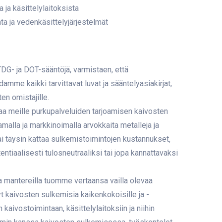
 ja käsittelylaitoksista
ta ja vedenkäsittelyjärjestelmät
G- ja DOT-sääntöjä, varmistaen, että
amme kaikki tarvittavat luvat ja sääntelyasiakirjat,
n omistajille.
taa meille purkupalveluiden tarjoamisen kaivosten
amalla ja markkinoimalla arvokkaita metalleja ja
 täysin kattaa sulkemistoimintojen kustannukset,
ntiaalisesti tulosneutraaliksi tai jopa kannattavaksi
 mantereilla tuomme vertaansa vailla olevaa
t kaivosten sulkemisia kaikenkokoisille ja -
kaivostoimintaan, käsittelylaitoksiin ja niihin