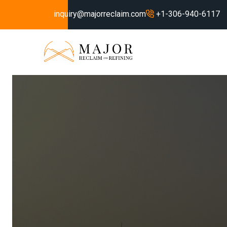
inquiry@majorreclaim.com
+1-306-940-6117