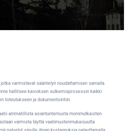
, jotka varmistavat sääntelyn noudattamisen samalla
mme hallitsee kaivoksen sulkemisprosessin kaikki
een toteutukseen ja dokumentointiin.
aatii ammatillista asiantuntemusta monimutkaisten
astaan varmista täyttä vaatimustenmukaisuutta
nämä palvelut sinulle ilman kustannuksia palauttamalla