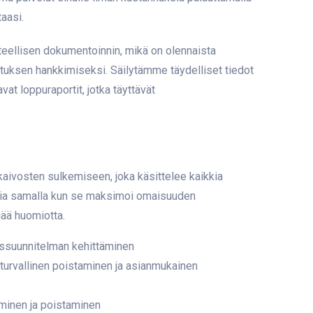
taasi.
eellisen dokumentoinnin, mikä on olennaista
tuksen hankkimiseksi. Säilytämme täydelliset tiedot
vat loppuraportit, jotka täyttävät
kaivosten sulkemiseen, joka käsittelee kaikkia
ohtia samalla kun se maksimoi omaisuuden
jää huomiotta.
missuunnitelman kehittäminen
 turvallinen poistaminen ja asianmukainen
kaminen ja poistaminen