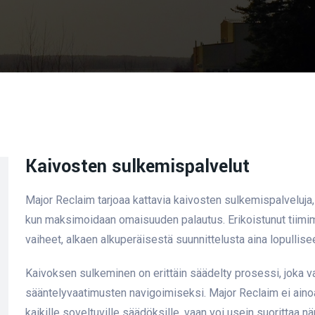
Kaivosten sulkemispalvelut
Major Reclaim tarjoaa kattavia kaivosten sulkemispalveluja
kun maksimoidaan omaisuuden palautus. Erikoistunut tiimi
vaiheet, alkaen alkuperäisestä suunnittelusta aina lopullis
Kaivoksen sulkeminen on erittäin säädelty prosessi, joka v
sääntelyvaatimusten navigoimiseksi. Major Reclaim ei aino
kaikille soveltuville säädöksille, vaan voi usein suorittaa 