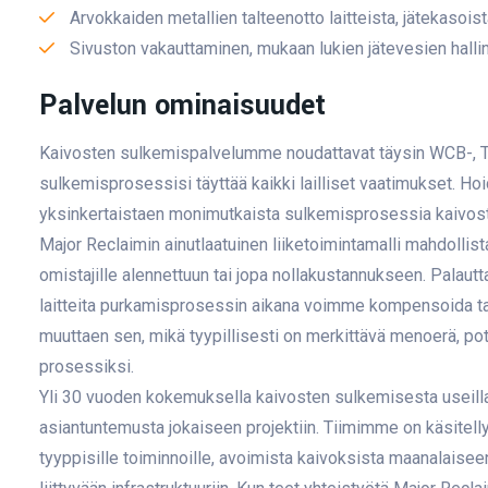
Arvokkaiden metallien talteenotto laitteista, jätekasoista
Sivuston vakauttaminen, mukaan lukien jätevesien hallin
Palvelun ominaisuudet
Kaivosten sulkemispalvelumme noudattavat täysin WCB-, TD
sulkemisprosessisi täyttää kaikki lailliset vaatimukset. Hoid
yksinkertaistaen monimutkaista sulkemisprosessia kaivoste
Major Reclaimin ainutlaatuinen liiketoimintamalli mahdollis
omistajille alennettuun tai jopa nollakustannukseen. Palautt
laitteita purkamisprosessin aikana voimme kompensoida tai
muuttaen sen, mikä tyypillisesti on merkittävä menoerä, pote
prosessiksi.
Yli 30 vuoden kokemuksella kaivosten sulkemisesta useilla
asiantuntemusta jokaiseen projektiin. Tiimimme on käsitelly
tyyppisille toiminnoille, avoimista kaivoksista maanalaiseen 