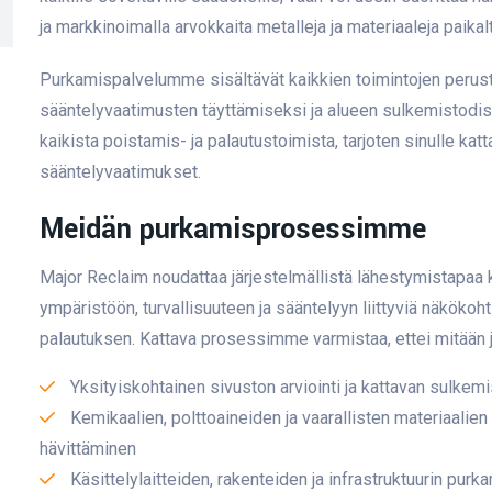
ja markkinoimalla arvokkaita metalleja ja materiaaleja paikal
Purkamispalvelumme sisältävät kaikkien toimintojen perust
sääntelyvaatimusten täyttämiseksi ja alueen sulkemistodis
kaikista poistamis- ja palautustoimista, tarjoten sinulle katta
sääntelyvaatimukset.
Meidän purkamisprosessimme
Major Reclaim noudattaa järjestelmällistä lähestymistapaa 
ympäristöön, turvallisuuteen ja sääntelyyn liittyviä näkök
palautuksen. Kattava prosessimme varmistaa, ettei mitään 
Yksityiskohtainen sivuston arviointi ja kattavan sulke
Kemikaalien, polttoaineiden ja vaarallisten materiaalien
hävittäminen
Käsittelylaitteiden, rakenteiden ja infrastruktuurin pur