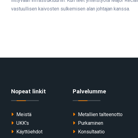
liittyvään infrastruktuuriin. Kun teet yhteistyötä Major Re
vastuullisen kaivosten sulkemisen alan johtajan kanssa.
Nopeat linkit
Palvelumme
Meistä
Metallien talteenotto
UKK's
Purkaminen
Käyttöehdot
Konsultaatio